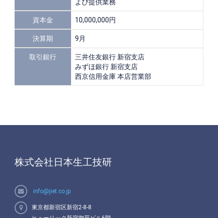
よび提供業務
資本金
10,000,000円
決算期
9月
取引銀行
三井住友銀行 新宿支店
みずほ銀行 新宿支店
西京信用金庫 本店営業部
株式会社日本生工技研
info@jiet.co.jp
東京都新宿区新宿2-8-8