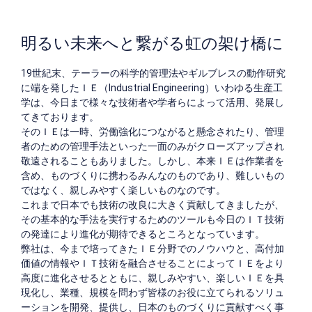
明るい未来へと繋がる虹の架け橋に
19世紀末、テーラーの科学的管理法やギルブレスの動作研究
に端を発したＩＥ（Industrial Engineering）いわゆる生産工
学は、今日まで様々な技術者や学者らによって活用、発展し
てきております。
そのＩＥは一時、労働強化につながると懸念されたり、管理
者のための管理手法といった一面のみがクローズアップされ
敬遠されることもありました。しかし、本来ＩＥは作業者を
含め、ものづくりに携わるみんなのものであり、難しいもの
ではなく、親しみやすく楽しいものなのです。
これまで日本でも技術の改良に大きく貢献してきましたが、
その基本的な手法を実行するためのツールも今日のＩＴ技術
の発達により進化が期待できるところとなっています。
弊社は、今まで培ってきたＩＥ分野でのノウハウと、高付加
価値の情報やＩＴ技術を融合させることによってＩＥをより
高度に進化させるとともに、親しみやすい、楽しいＩＥを具
現化し、業種、規模を問わず皆様のお役に立てられるソリュ
ーションを開発、提供し、日本のものづくりに貢献すべく事